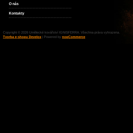
O nás
Kontakty
Copyright © 2026 Umělecké kovářství IGNISFERRA. Všechna práva vyhrazena.
Tvorba e-shopu Develox
| Powered by
nopCommerce