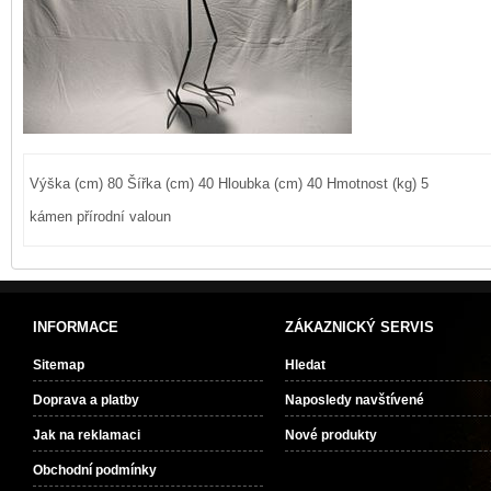
Výška (cm) 80 Šířka (cm) 40 Hloubka (cm) 40 Hmotnost (kg) 5
kámen přírodní valoun
INFORMACE
ZÁKAZNICKÝ SERVIS
Sitemap
Hledat
Doprava a platby
Naposledy navštívené
Jak na reklamaci
Nové produkty
Obchodní podmínky